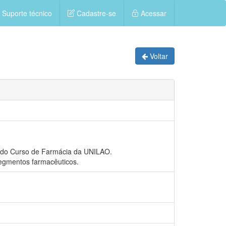
Suporte técnico
Cadastre-se
Acessar
Voltar
s do Curso de Farmácia da UNILAO.
segmentos farmacêuticos.