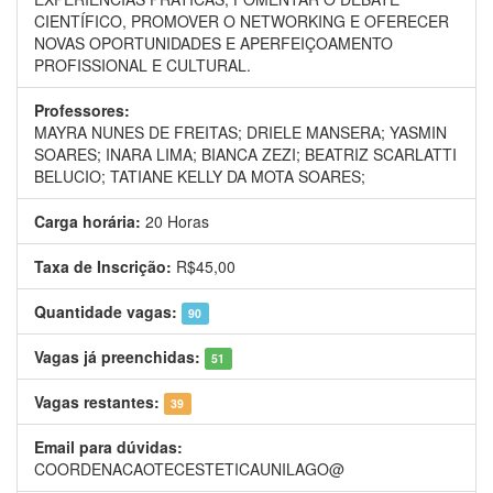
CIENTÍFICO, PROMOVER O NETWORKING E OFERECER
NOVAS OPORTUNIDADES E APERFEIÇOAMENTO
PROFISSIONAL E CULTURAL.
Professores:
MAYRA NUNES DE FREITAS;
DRIELE MANSERA;
YASMIN
SOARES;
INARA LIMA;
BIANCA ZEZI;
BEATRIZ SCARLATTI
BELUCIO;
TATIANE KELLY DA MOTA SOARES;
Carga horária:
20 Horas
Taxa de Inscrição:
R$45,00
Quantidade vagas:
90
Vagas já preenchidas:
51
Vagas restantes:
39
Email para dúvidas:
COORDENACAOTECESTETICAUNILAGO@